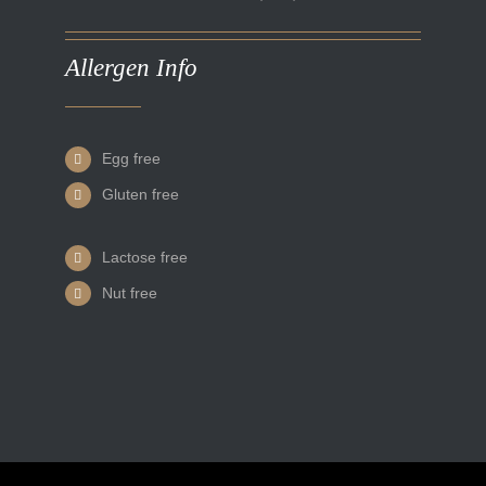
Allergen Info
Egg free
Gluten free
Lactose free
Nut free