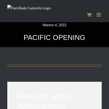
Saltar
al
contenido
febrero 4, 2015
PACIFIC OPENING
About the author :
Admincaminito