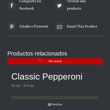
Compartir En
Twitear este
Facebook
producto
Añadir a Pinterest
Email This Product
Productos relacionados
Sin stock
Classic Pepperoni
£
8.99
–
£
16.99
Detalles