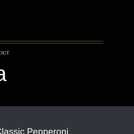
OUT
a
lassic Pepperoni