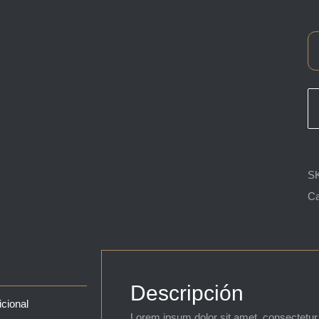
S
Ca
Descripción
icional
Lorem ipsum dolor sit amet, consectetur a