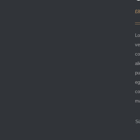
£
8
Lo
ve
co
al
pu
eg
co
ma
Si