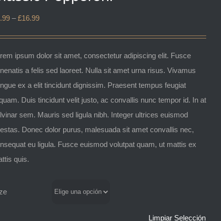
.99
–
£
16.99
rem ipsum dolor sit amet, consectetur adipiscing elit. Fusce
nenatis a felis sed laoreet. Nulla sit amet urna risus. Vivamus
ngue ex a elit tincidunt dignissim. Praesent tempus feugiat
iquam. Duis tincidunt velit justo, ac convallis nunc tempor id. In at
lvinar sem. Mauris sed ligula nibh. Integer ultrices euismod
estas. Donec dolor purus, malesuada sit amet convallis nec,
nsequat eu ligula. Fusce euismod volutpat quam, ut mattis ex
ttis quis.
ze
Limpiar Selección