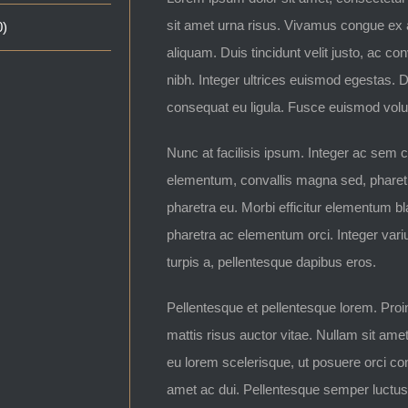
sit amet urna risus. Vivamus congue ex a
0)
aliquam. Duis tincidunt velit justo, ac co
nibh. Integer ultrices euismod egestas. 
consequat eu ligula. Fusce euismod volut
Nunc at facilisis ipsum. Integer ac sem 
elementum, convallis magna sed, pharetra
pharetra eu. Morbi efficitur elementum bla
pharetra ac elementum orci. Integer varius
turpis a, pellentesque dapibus eros.
Pellentesque et pellentesque lorem. Proi
mattis risus auctor vitae. Nullam sit ame
eu lorem scelerisque, ut posuere orci con
amet ac dui. Pellentesque semper luctus l