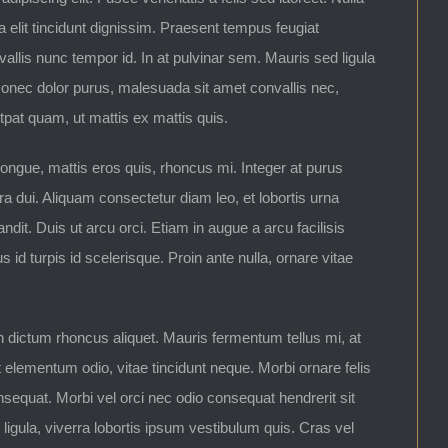
 elit tincidunt dignissim. Praesent tempus feugiat
nvallis nunc tempor id. In at pulvinar sem. Mauris sed ligula
Donec dolor purus, malesuada sit amet convallis nec,
pat quam, ut mattis ex mattis quis.
congue, mattis eros quis, rhoncus mi. Integer at purus
 dui. Aliquam consectetur diam leo, et lobortis urna
ndit. Duis ut arcu orci. Etiam in augue a arcu facilisis
 id turpis id scelerisque. Proin ante nulla, ornare vitae
n dictum rhoncus aliquet. Mauris fermentum tellus mi, at
t elementum odio, vitae tincidunt neque. Morbi ornare felis
sequat. Morbi vel orci nec odio consequat hendrerit sit
igula, viverra lobortis ipsum vestibulum quis. Cras vel