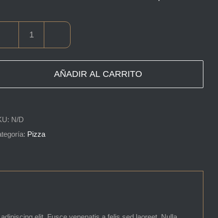
Classic
Pepperoni
cantidad
AÑADIR AL CARRITO
KU:
N/D
tegoría:
Pizza
dipiscing elit. Fusce venenatis a felis sed laoreet. Nulla